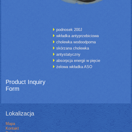
podnosek 200J
wkładka antyprzebiciowa
cholewka wodoodporna
skórzana cholewka
antystatyczny
absorpcja energii w pięcie
żelowa wkładka ASO
Product Inquiry
Form
Lokalizacja
Mapa
Kontakt