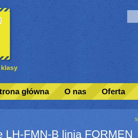
 klasy
trona główna
O nas
Oferta
S
ze LH-FMN-B linia FORMEN