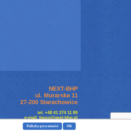
NEXT-BHP
ul. Murarska 11
27-200 Starachowice
tel. +48 41 274 11 89
e-mail: biuro@next-bhp.pl
Polityka prywatności
OK