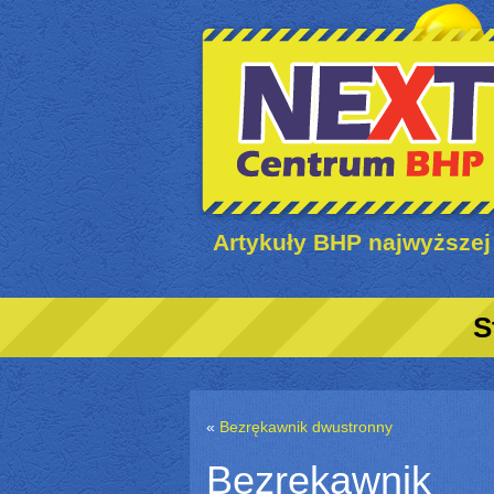
Artykuły BHP najwyższej
S
«
Bezrękawnik dwustronny
Bezrękawnik