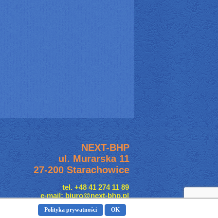
NEXT-BHP
ul. Murarska 11
27-200 Starachowice
tel. +48 41 274 11 89
e-mail: biuro@next-bhp.pl
Polityka prywatności
OK