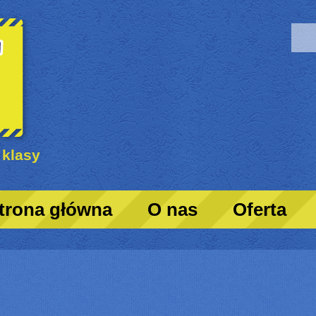
 klasy
trona główna
O nas
Oferta